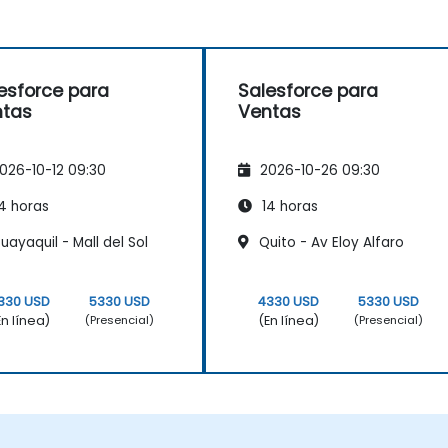
esforce para
Salesforce para
ntas
Ventas
026-10-12 09:30
2026-10-26 09:30
4 horas
14 horas
ayaquil - Mall del Sol
Quito - Av Eloy Alfaro
330 USD
5330 USD
4330 USD
5330 USD
En línea)
(En línea)
(Presencial)
(Presencial)