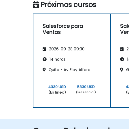
Próximos cursos
Salesforce para
Sal
Ventas
Ve
2026-09-28 09:30
2
14 horas
1
Quito - Av Eloy Alfaro
Gu
4330 USD
5330 USD
4
(En línea)
(
(Presencial)