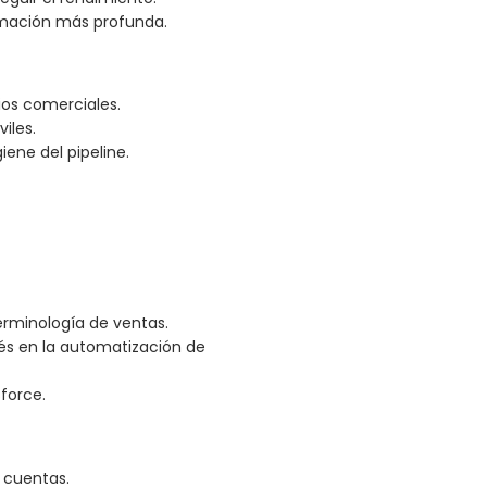
ormación más profunda.
ios comerciales.
iles.
ene del pipeline.
erminología de ventas.
rés en la automatización de
force.
 cuentas.