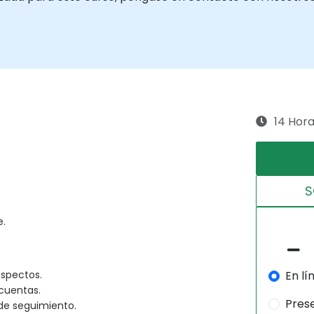
14 Hor
S
e.
En lí
ospectos.
cuentas.
Pres
de seguimiento.