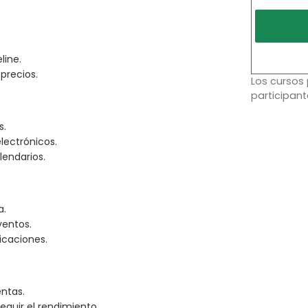
line.
precios.
Los cursos
participant
s.
lectrónicos.
lendarios.
a.
ventos.
icaciones.
ntas.
guir el rendimiento.