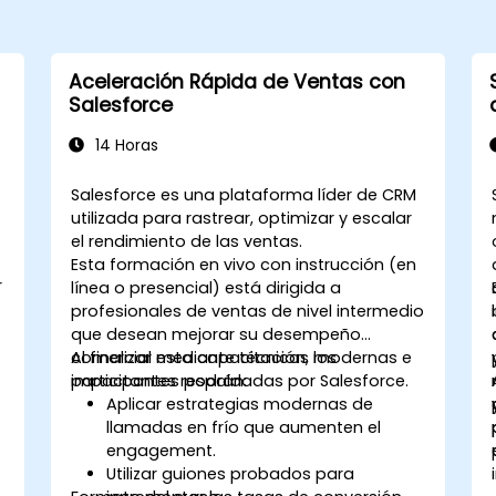
Aceleración Rápida de Ventas con
Salesforce
14 Horas
Salesforce es una plataforma líder de CRM
utilizada para rastrear, optimizar y escalar
el rendimiento de las ventas.
Esta formación en vivo con instrucción (en
r
línea o presencial) está dirigida a
profesionales de ventas de nivel intermedio
que desean mejorar su desempeño
comercial mediante técnicas modernas e
Al finalizar esta capacitación, los
impactantes respaldadas por Salesforce.
participantes podrán:
Aplicar estrategias modernas de
llamadas en frío que aumenten el
engagement.
Utilizar guiones probados para