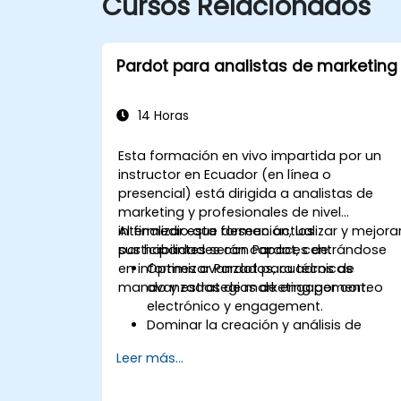
Cursos Relacionados
Pardot para analistas de marketing
14 Horas
Esta formación en vivo impartida por un
instructor en Ecuador (en línea o
presencial) está dirigida a analistas de
marketing y profesionales de nivel
intermedio que deseen actualizar y mejora
Al finalizar esta formación, los
sus habilidades con Pardot, centrándose
participantes serán capaces de:
en informes avanzados, cuadros de
Optimizar Pardot para técnicas
mando y estrategias de engagement.
avanzadas de marketing por correo
electrónico y engagement.
Dominar la creación y análisis de
informes y cuadros de mando.
Leer más...
Mejorar las estrategias de asignación
de prospects y los programas de
engagement.