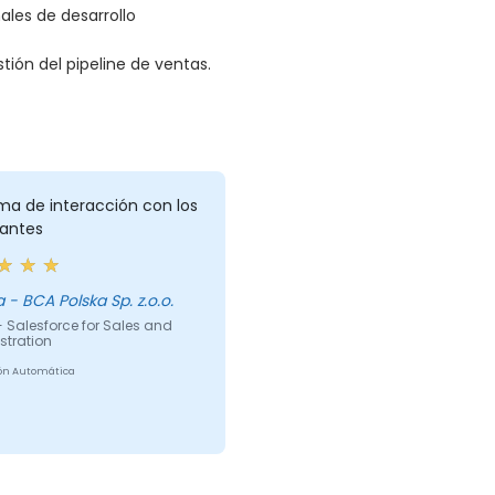
ales de desarrollo
ión del pipeline de ventas.
ma de interacción con los
iantes
izabela - BCA Polska Sp. z.o.o.
 Salesforce for Sales and
stration
ón Automática