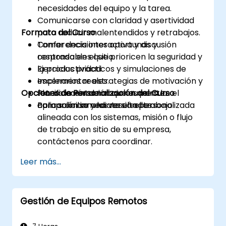
necesidades del equipo y la tarea.
Comunicarse con claridad y asertividad
Formato del Curso
para reducir malentendidos y retrabajos.
Tomar decisiones oportunas y
Conferencia interactiva y discusión
responsables que prioricen la seguridad y
centrada en el sitio.
la productividad.
Ejercicios prácticos y simulaciones de
Implementar estrategias de motivación y
escenarios reales.
Opciones de Personalización del Curso
retroalimentación que aumenten el
Planificación de acciones para la
compromiso y los resultados.
aplicación inmediata en el trabajo.
Para solicitar una versión personalizada
alineada con los sistemas, misión o flujo
de trabajo en sitio de su empresa,
contáctenos para coordinar.
Leer más...
Gestión de Equipos Remotos