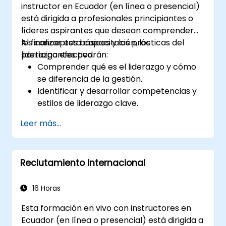
instructor en Ecuador (en línea o presencial)
está dirigida a profesionales principiantes o
líderes aspirantes que desean comprender
los conceptos básicos y las prácticas del
Al finalizar esta capacitación, los
liderazgo efectivo.
participantes podrán:
Comprender qué es el liderazgo y cómo
se diferencia de la gestión.
Identificar y desarrollar competencias y
estilos de liderazgo clave.
Establecer metas significativas y
Leer más...
comunicarlas de manera efectiva.
Generar confianza e influir en los demás a
través de una comunicación eficaz.
Reclutamiento Internacional
16 Horas
Esta formación en vivo con instructores en
Ecuador (en línea o presencial) está dirigida a