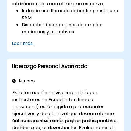
internacionales con el mínimo esfuerzo.
podrán:
Ir desde una llamada debriefing hasta una
SAM
Disecribir descripciones de empleo
modernas y atractivas
Aplicar estrategias de Marca Empleadora
Leer más...
y EVP
Publicar ofertas únicas o múltiples de
empleo
Liderazgo Personal Avanzado
Recibir una lista larga personalizada
14 Horas
Esta formación en vivo impartida por
instructores en Ecuador (en línea o
presencial) está dirigida a profesionales
ejecutivos y de alto nivel que desean obtener
una comprensión más profunda de sus estilos
Al finalizar esta formación, los participantes
de liderazgo, aprovechar las Evaluaciones de
serán capaces de: