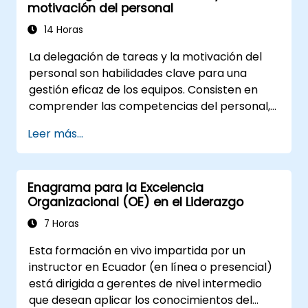
motivación del personal
escenarios de liderazgo y recursos
humanos.
14 Horas
Promover una cultura de innovación
La delegación de tareas y la motivación del
dentro de los equipos tecnológicos.
personal son habilidades clave para una
gestión eficaz de los equipos. Consisten en
comprender las competencias del personal,
definir claramente las expectativas
Leer más...
manteniendo al mismo tiempo confianza y
delegando la responsabilidad. Verifique
regularmente el progreso y ofrezca
Enagrama para la Excelencia
retroalimentación constructiva para poder
Organizacional (OE) en el Liderazgo
motivar a los empleados: Valore los logros: El
reconocimiento público y privado de los
7 Horas
éxitos del personal refuerza su motivación
Esta formación en vivo impartida por un
para continuar trabajando. Involucrar al
instructor en Ecuador (en línea o presencial)
personal en los procesos de toma de
está dirigida a gerentes de nivel intermedio
decisiones les brinda la sensación de tener un
que desean aplicar los conocimientos del
rol importante en la empresa. La cultura