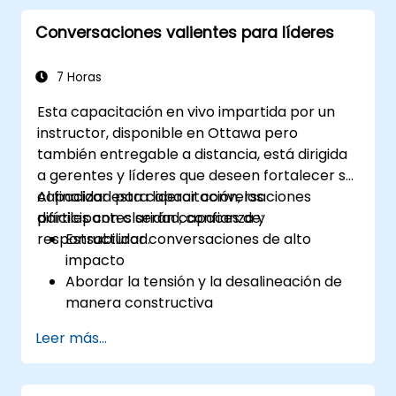
competitiva mediante un liderazgo
Conversaciones valientes para líderes
potenciado por IA.
7 Horas
Esta capacitación en vivo impartida por un
instructor, disponible en Ottawa pero
también entregable a distancia, está dirigida
a gerentes y líderes que deseen fortalecer su
capacidad para liderar conversaciones
Al finalizar esta capacitación, los
difíciles con claridad, confianza y
participantes serán capaces de:
responsabilidad.
Estructurar conversaciones de alto
impacto
Abordar la tensión y la desalineación de
manera constructiva
Mejorar la confianza del equipo y la
Leer más...
responsabilidad
Liderar con claridad bajo presión