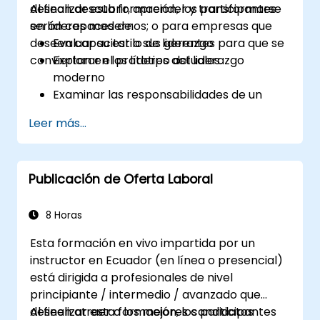
desean descubrir, aprender y transformarse
Al finalizar esta formación, los participantes
en líderes modernos; o para empresas que
serán capaces de:
deseen capacitar a sus gerentes para que se
Evaluar su estilo de liderazgo
conviertan en los líderes actuales.
Explorar el prototipo del liderazgo
moderno
Examinar las responsabilidades de un
líder
Leer más...
Mejorar sus habilidades de liderazgo
Actuar como modelo a seguir
Publicación de Oferta Laboral
8 Horas
Esta formación en vivo impartida por un
instructor en Ecuador (en línea o presencial)
está dirigida a profesionales de nivel
principiante / intermedio / avanzado que
deseen atraer a los mejores candidatos
Al finalizar esta formación, los participantes