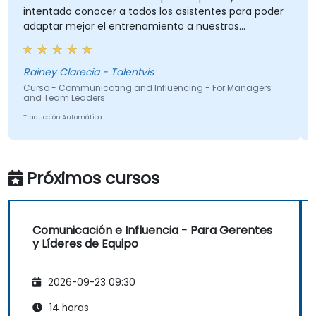
intentado conocer a todos los asistentes para poder
adaptar mejor el entrenamiento a nuestras
necesidades. Me encantó cómo hubo un equilibrio
entre la teoría y las actividades que nos
mantuvieron involucrados. Y cómo los contenidos
Rainey Clarecia - Talentvis
fueron directos y concisos.
Curso - Communicating and Influencing - For Managers
and Team Leaders
Traducción Automática
Próximos cursos
Comunicación e Influencia - Para Gerentes
y Líderes de Equipo
2026-09-23 09:30
14 horas