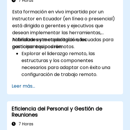
7 Horas
Esta formación en vivo impartida por un
instructor en Ecuador (en línea o presencial)
está dirigida a gerentes y ejecutivos que
desean implementar las herramientas,
habilidades y metodologías adecuadas para
Al finalizar esta capacitación, los
gestionar equipos remotos.
participantes podrán:
Explorar el liderazgo remoto, las
estructuras y los componentes
necesarios para adaptar con éxito una
configuración de trabajo remoto.
Desarrollar confianza, objetivos, cultura y
Leer más...
trabajo en equipo para crear un equipo
remoto eficaz y productivo.
Utilizar herramientas y tecnologías
Eficiencia del Personal y Gestión de
existentes para mejorar la comunicación
Reuniones
y colaboración virtual.
Implementar métodos de
7 Horas