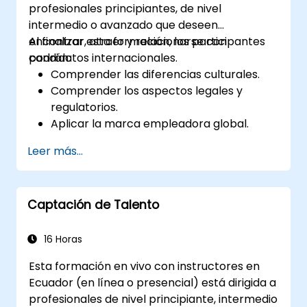
profesionales principiantes, de nivel
intermedio o avanzado que deseen
encontrar, atraer y relacionarse con
Al finalizar esta formación, los participantes
candidatos internacionales.
podrán:
Comprender las diferencias culturales.
Comprender los aspectos legales y
regulatorios.
Aplicar la marca empleadora global.
Tener acceso a canales globales de
Leer más...
talento y reclutamiento.
Captación de Talento
16 Horas
Esta formación en vivo con instructores en
Ecuador (en línea o presencial) está dirigida a
profesionales de nivel principiante, intermedio