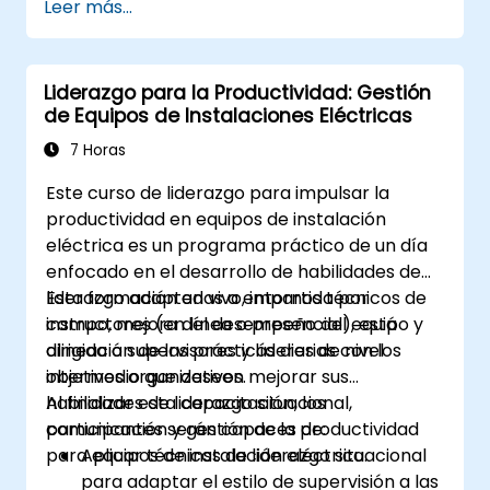
Leer más...
participación del equipo, el coaching y las
conversaciones sobre rendimiento.
Liderazgo para la Productividad: Gestión
de Equipos de Instalaciones Eléctricas
7 Horas
Este curso de liderazgo para impulsar la
productividad en equipos de instalación
eléctrica es un programa práctico de un día
enfocado en el desarrollo de habilidades de
liderazgo adaptadas a entornos técnicos de
Esta formación en vivo, impartida por
campo, mejora del desempeño del equipo y
instructores (en línea o presencial), está
alineación de las prácticas diarias con los
dirigida a supervisores y líderes de nivel
objetivos organizativos.
intermedio que deseen mejorar sus
habilidades de liderazgo situacional,
Al finalizar esta capacitación, los
comunicación y gestión de la productividad
participantes serán capaces de:
para equipos de instalación eléctrica.
Aplicar técnicas de liderazgo situacional
para adaptar el estilo de supervisión a las