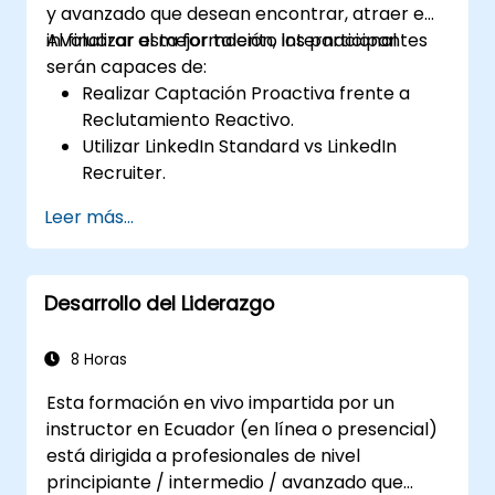
y avanzado que desean encontrar, atraer e
involucrar al mejor talento internacional.
Al finalizar esta formación, los participantes
serán capaces de:
Realizar Captación Proactiva frente a
Reclutamiento Reactivo.
Utilizar LinkedIn Standard vs LinkedIn
Recruiter.
Dominar las Técnicas de Búsqueda
Leer más...
Booleana.
Vender la Oportunidad a los Candidatos y
Colaborar con los Gerentes de
Desarrollo del Liderazgo
Contratación.
8 Horas
Esta formación en vivo impartida por un
instructor en Ecuador (en línea o presencial)
está dirigida a profesionales de nivel
principiante / intermedio / avanzado que