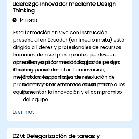
Liderazgo innovador mediante Design
Thinking
14 Horas
Esta formación en vivo con instrucción
presencial en Ecuador (en línea o in situ) está
dirigida a líderes y profesionales de recursos
humanos de nivel principiante que deseen
aprender y aplicar metodologías de Design
Al finalizar esta formación, los participantes
Thinking para fomentar la innovación,
serán capaces de:
mejorar las capacidades de resolución de
Dotar a los participantes de
problemas y comprometer eficazmente a los
herramientas y metodologías para
equipos.
fomentar la innovación y el compromiso
del equipo.
Desarrollar habilidades en mapeo de
Leer más...
empatía, generación de ideas y
prototipado para resolver desafíos
complejos.
DZM: Delegarización de tareas y
Aplicar los principios de Design Thinking a