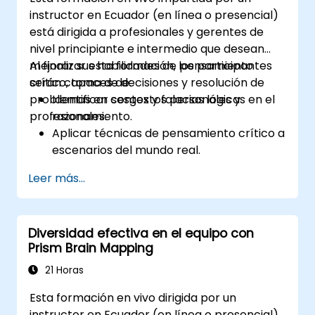
Desarrollar talleres con objetivos claros,
instructor en Ecuador (en línea o presencial)
contenido dinámico y métodos de
está dirigida a profesionales y gerentes de
enseñanza interactivos.
nivel principiante e intermedio que desean
Manejar situaciones de capacitación
mejorar sus habilidades de pensamiento
Al finalizar esta formación, los participantes
desafiantes y aprendices difíciles con
crítico, toma de decisiones y resolución de
serán capaces de:
confianza.
problemas en contextos personales y
Identificar sesgos y falacias lógicas en el
Preparar, practicar e impartir sesiones de
profesionales.
razonamiento.
capacitación impactantes.
Aplicar técnicas de pensamiento crítico a
escenarios del mundo real.
Mejorar los procesos de toma de
Leer más...
decisiones mediante un análisis
estructurado.
Optimizar las estrategias de resolución de
Diversidad efectiva en el equipo con
problemas para situaciones complejas.
Prism Brain Mapping
21 Horas
Esta formación en vivo dirigida por un
instructor en Ecuador (en línea o presencial)