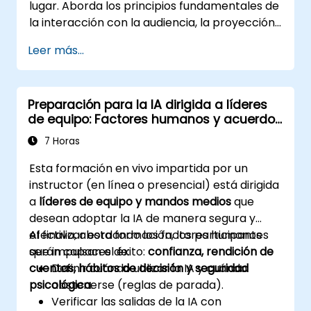
lugar. Aborda los principios fundamentales de
la interacción con la audiencia, la proyección
vocal y el superamiento del nerviosismo
Leer más...
escénico mediante la práctica en el mundo
real. Guía a los participantes en la
estructuración de aperturas impactantes, la
Preparación para la IA dirigida a líderes
construcción de contenido persuasivo, el
de equipo: Factores humanos y acuerdos
dominio del diseño de diapositivas y el cierre
del equipo
con autoridad. Equipa a los ponentes en
7 Horas
conferencias y líderes de equipo con técnicas
Esta formación en vivo impartida por un
para manejar los nervios, leer las dinámicas
instructor (en línea o presencial) está dirigida
del público y mantener la energía, además de
a
líderes de equipo y mandos medios
que
marcos para el seguimiento posterior a la
desean adoptar la IA de manera segura y
presentación. Construye una habilidad
efectiva, abordando los factores humanos
Al finalizar esta formación, los participantes
duradera en la comunicación profesional.
que impulsan el éxito:
serán capaces de:
confianza, rendición de
cuentas, hábitos de decisión y seguridad
Definir cuándo utilizar la IA y cuándo
psicológica
abstenerse (reglas de parada).
.
Verificar las salidas de la IA con