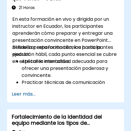
mejor interacción con los huéspedes.
21 Horas
Comprender las diversas etiquetas y
En esta formación en vivo y dirigida por un
sensibilidades culturales, asegurando un
instructor en Ecuador, los participantes
servicio respetuoso y apropiado para
aprenderán cómo preparar y entregar una
todos los huéspedes.
presentación convincente en PowerPoint.
Gestionar situaciones inesperadas y
Desde la preparación técnica hasta la
Al finalizar esta formación, los participantes
solicitudes de los huéspedes de manera
ejecución hábil, cada punto esencial se cubre
podrán:
profesional y eficiente.
en este taller interactivo.
Aplicar la mentalidad adecuada para
ofrecer una presentación poderosa y
convincente.
Practicar técnicas de comunicación
efectivas para mejorar la presentación.
Leer más...
Preparar diapositivas de PowerPoint que
complementen y refuercen la
presentación.
Fortalecimiento de la identidad del
Crear una conexión con la audiencia que
equipo mediante los tipos de
facilite la confianza y permita vender una
personalidad