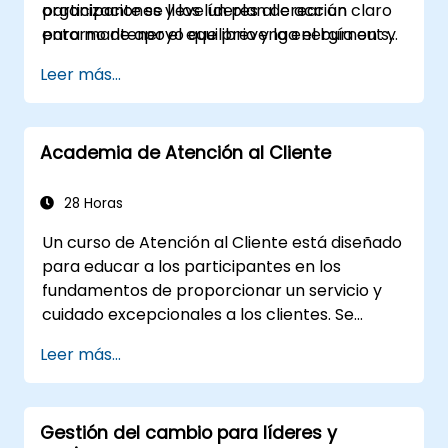
organizaciones y los líderes al crear un
participante se lleve un plan de acción claro
entorno de apoyo que prevenga el burnout y
para mantener el equilibrio y la energía en su
promueva el bienestar psicológico.
vida profesional.
Leer más...
Academia de Atención al Cliente
28 Horas
Un curso de Atención al Cliente está diseñado
para educar a los participantes en los
fundamentos de proporcionar un servicio y
cuidado excepcionales a los clientes. Se
centra en tratar a los clientes con respeto y
Leer más...
amabilidad, estableciendo una conexión
emocional y asegurando su satisfacción y
lealtad. Estos cursos cubren una variedad de
Gestión del cambio para líderes y
temas, incluidas habilidades de comunicación,