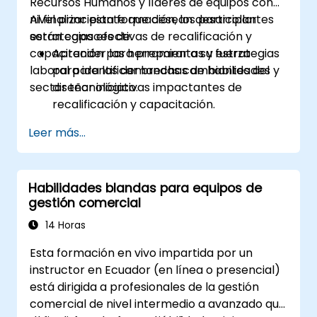
Recursos Humanos y líderes de equipos con
nivel principiante que desean desarrollar
Al finalizar esta formación, los participantes
estrategias efectivas de recalificación y
serán capaces de:
capacitación para preparar a su fuerza
Aprender las herramientas y estrategias
laboral para las demandas cambiantes del
para identificar brechas de habilidades y
sector tecnológico.
diseñar iniciativas impactantes de
recalificación y capacitación.
Fomentar una cultura de aprendizaje
Leer más...
continuo para adaptarse a los rápidos
cambios en el sector tecnológico.
Implementar mecanismos efectivos de
Habilidades blandas para equipos de
medición y retroalimentación para
gestión comercial
asegurar la alineación y el éxito continuos
del programa.
14 Horas
Esta formación en vivo impartida por un
instructor en Ecuador (en línea o presencial)
está dirigida a profesionales de la gestión
comercial de nivel intermedio a avanzado que