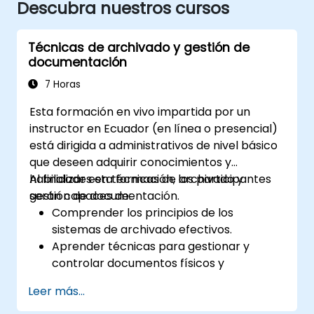
Descubra nuestros cursos
Técnicas de archivado y gestión de
documentación
7 Horas
Esta formación en vivo impartida por un
instructor en Ecuador (en línea o presencial)
está dirigida a administrativos de nivel básico
que deseen adquirir conocimientos y
habilidades en técnicas de archivado y
Al finalizar esta formación, los participantes
gestión de documentación.
serán capaces de:
Comprender los principios de los
sistemas de archivado efectivos.
Aprender técnicas para gestionar y
controlar documentos físicos y
electrónicos.
Leer más...
Desarrollar habilidades en la creación,
mantenimiento y archivo de registros.