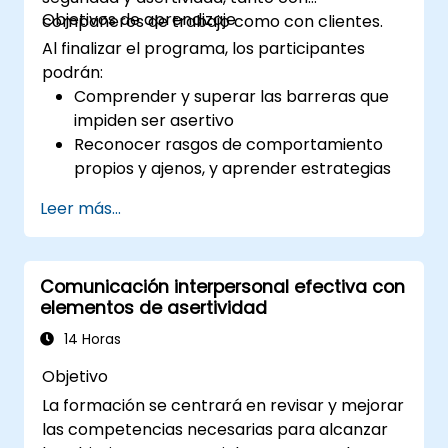
Objetivos de aprendizaje
compañeros de trabajo como con clientes.
Al finalizar el programa, los participantes
podrán:
Comprender y superar las barreras que
impiden ser asertivo
Reconocer rasgos de comportamiento
propios y ajenos, y aprender estrategias
eficaces para gestionarlos
Leer más...
Comunicarse eficazmente con diversas
personas para lograr situaciones
mutuamente beneficiosas siempre que
Comunicación interpersonal efectiva con
sea posible
elementos de asertividad
Gestionar adecuadamente situaciones
difíciles.
14 Horas
Objetivo
La formación se centrará en revisar y mejorar
las competencias necesarias para alcanzar