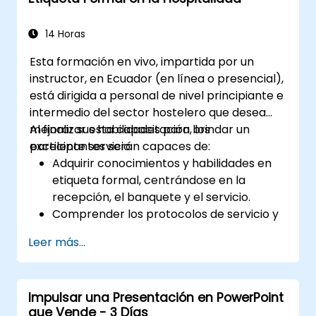
prevención del acoso.
Promover una cultura laboral positiva,
14 Horas
inclusiva y respetuosa.
Esta formación en vivo, impartida por un
instructor, en Ecuador (en línea o presencial),
está dirigida a personal de nivel principiante e
intermedio del sector hostelero que desea
mejorar sus habilidades para brindar un
Al finalizar esta capacitación, los
excelente servicio.
participantes serán capaces de:
Adquirir conocimientos y habilidades en
etiqueta formal, centrándose en la
recepción, el banquete y el servicio.
Comprender los protocolos de servicio y
la razón que los sustenta, lo que permitirá
Leer más...
al personal ejecutar estas directrices con
competencia.
Mejorar la calidad del servicio al cliente,
Impulsar una Presentación en PowerPoint
fortaleciendo las habilidades de
que Vende - 3 Días
comunicación e interpersonales para una