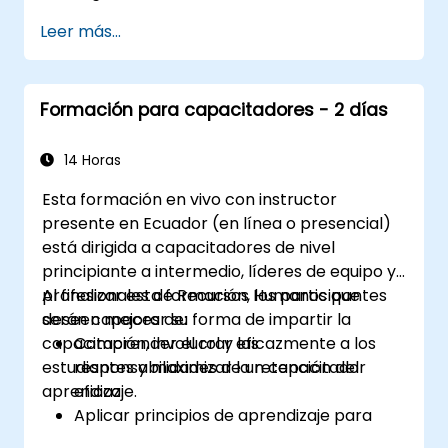
Leer más...
Formación para capacitadores - 2 días
14 Horas
Esta formación en vivo con instructor
presente en Ecuador (en línea o presencial)
está dirigida a capacitadores de nivel
principiante a intermedio, líderes de equipo y
profesionales de Recursos Humanos que
Al finalizar esta formación, los participantes
deseen mejorar su forma de impartir la
serán capaces de:
capacitación, involucrar eficazmente a los
Comprender el rol y las
estudiantes y maximizar la retención del
responsabilidades de un capacitador
aprendizaje.
eficaz.
Aplicar principios de aprendizaje para
adultos para mejorar la retención del