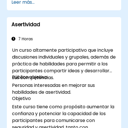
Leer más...
conocimiento.
Utilizar diferentes estilos de aprendizaje
para involucrar a audiencias diversas.
Asertividad
Desarrollar programas de capacitación
estructurados con objetivos claros.
Mejorar la comunicación verbal y no
7 Horas
verbal para lograr un mejor
Un curso altamente participativo que incluye
involucramiento.
discusiones individuales y grupales, además de
Utilizar estrategias de enseñanza
práctica de habilidades para permitir a los
interactivas y técnicas de gestión del
participantes compartir ideas y desarrollar
aula.
Público objetivo
sus competencias.
Brindar retroalimentación constructiva y
Personas interesadas en mejorar sus
evaluar la eficacia de la capacitación.
habilidades de asertividad.
Objetivo
Este curso tiene como propósito aumentar la
confianza y potenciar la capacidad de los
participantes para comunicarse con
seguridad y asertividad, tanto con