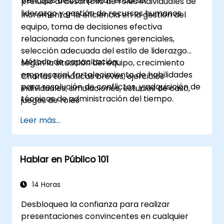
Ventajas de completar el curso:
preludio al desarrollo de roles individuales de
liderazgo y gestión de recursos humanos.
Incrementar la eficiencia en la gestión del
equipo, toma de decisiones efectiva
relacionada con funciones gerenciales,
selección adecuada del estilo de liderazgo
Método de capacitación:
según la situación del equipo, crecimiento
empresarial, fortalecimiento de habilidades
Charlas temáticas breves, ejercicios
para resolución de conflictos, y adquisición de
individuales, simulaciones, estudios de caso,
técnicas de administración del tiempo.
juegos de roles
Leer más...
Hablar en Público 101
14 Horas
Desbloquea la confianza para realizar
presentaciones convincentes en cualquier