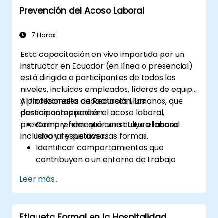
Prevención del Acoso Laboral
Comprender el papel de la ética y el
protocolo en diferentes industrias.
7 Horas
Esta capacitación en vivo impartida por un
instructor en Ecuador (en línea o presencial)
está dirigida a participantes de todos los
niveles, incluidos empleados, líderes de equipo
y profesionales de Recursos Humanos, que
Al finalizar esta capacitación, los
desean comprender el acoso laboral,
participantes podrán:
prevenirlo y fomentar una cultura laboral
Comprender qué constituye el acoso
inclusiva y respetuosa.
laboral y sus diversas formas.
Identificar comportamientos que
contribuyen a un entorno de trabajo
respetuoso.
Leer más...
Responder eficazmente a incidentes de
acoso.
Reconocer las políticas legales y
Etiqueta Formal en la Hospitalidad
organizacionales relacionadas con la