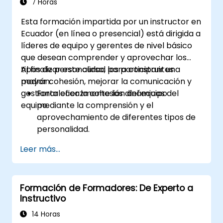
idea, propuesta, producto o servicio.
7 Horas
Esta formación impartida por un instructor en
Ecuador (en línea o presencial) está dirigida a
líderes de equipo y gerentes de nivel básico
que desean comprender y aprovechar los
tipos de personalidad para construir una
Al finalizar este curso, los participantes
mayor cohesión, mejorar la comunicación y
podrán:
gestionar eficazmente las dinámicas del
Fortalecer la cohesión del equipo
equipo.
mediante la comprensión y el
aprovechamiento de diferentes tipos de
personalidad.
Gestionar eficazmente la diversidad de
Leer más...
personalidades.
Mejorar la comunicación en el equipo y la
gestión de conflictos.
Formación de Formadores: De Experto a
Fomentar la seguridad psicológica y la
Instructivo
identidad del equipo.
14 Horas