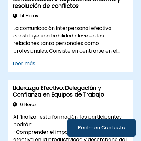
presión, con información incompleta y
resolución de conflictos
contradictoria.
14 Horas
Habilidad para adaptar la comunicación
del mismo cambio a diferentes perfiles de
La comunicación interpersonal efectiva
reacción.
constituye una habilidad clave en las
Un compromiso personal público, con un
relaciones tanto personales como
plazo de 72 horas y un compañero de
profesionales. Consiste en centrarse en el
rendición de cuentas.
interlocutor y comprender su perspectiva,
Leer más...
manifestando interés por lo que dice.
Utilización de mensajes claros y sencillos para
evitar malentendidos; comprensión y
Liderazgo Efectivo: Delegación y
valoración de los sentimientos, necesidades y
Confianza en Equipos de Trabajo
puntos de vista de otras personas. La
comunicación efectiva implica expresar los
6 Horas
propios pensamientos y sentimientos de
Al finalizar esta formación, los participantes
manera responsable, sin violar los límites de
podrán:
los demás, con la consciencia de las
Ponte en Contacto
-Comprender el impacto de la delegación
diferencias culturales que permiten evitar
efectiva en la productividad y desempeño del