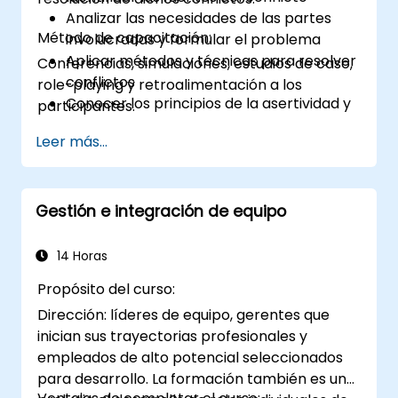
Analizar las necesidades de las partes
Método de capacitación:
involucradas y formular el problema
Aplicar métodos y técnicas para resolver
Conferencias, simulaciones, estudios de caso,
conflictos
role-playing y retroalimentación a los
Conocer los principios de la asertividad y
participantes.
la gestión emocional en la resolución de
Leer más...
conflictos
Aplicar los principios de resistencia
asertiva ante manipulaciones
Mostrar comportamiento adecuado
Gestión e integración de equipo
durante el conflicto
Implementar habilidades de manejo del
14 Horas
estrés y gestión emocional
Propósito del curso:
Dirección: líderes de equipo, gerentes que
inician sus trayectorias profesionales y
empleados de alto potencial seleccionados
para desarrollo. La formación también es un