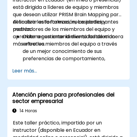
está dirigida a líderes de equipo y miembros
que desean utilizar PRISM Brain Mapping para
descubrir las fortalezas, necesidades y
Al finalizar esta formación, los participantes
motivadores de los miembros del equipo y
podrán:
aprender a gestionar la diversidad de manera
Obtener un entendimiento fortalecido
más efectiva.
entre los miembros del equipo a través
de un mejor conocimiento de sus
preferencias de comportamiento,
comunicación, fortalezas, necesidades y
Leer más...
motivadores laborales.
Descubrir las fortalezas del equipo y
cómo utilizarlas para aumentar la
Atención plena para profesionales del
eficiencia en el logro de objetivos.
sector empresarial
Encontrar soluciones a los desafíos de
cooperación, permitiendo que el equipo
14 Horas
trabaje de manera más efectiva.
Este taller práctico, impartido por un
Aumentar la satisfacción laboral de los
instructor (disponible en Ecuador en
miembros del equipo mediante el análisis