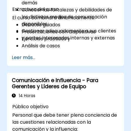
demás
importante crear un plan que tenga en
Estructura del curso
Conocer las fortalezas y debilidades de
cuenta tanto los objetivos organizativos
los distintos medios de comunicación
como las necesidades individuales durante el
El curso combinará dinámicamente:
disponibles
proceso de cambio.
Debates guiados
Gestionar adecuadamente a sus clientes
Presentaciones con diapositivas
y partes interesadas internas y externas
Ejercicios prácticos y
Análisis de casos
Leer más...
Comunicación e Influencia - Para
Gerentes y Líderes de Equipo
14 Horas
Público objetivo
Personal que debe tener plena conciencia de
las cuestiones relacionadas con la
comunicación y la influencia: