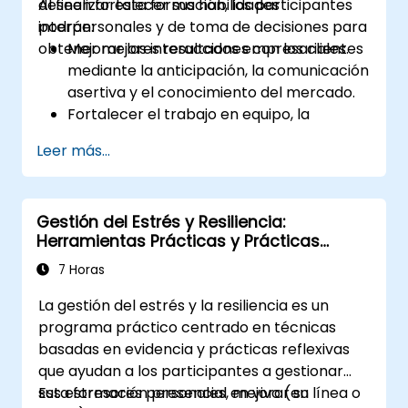
deseen fortalecer sus habilidades
Al finalizar esta formación, los participantes
interpersonales y de toma de decisiones para
podrán:
obtener mejores resultados empresariales.
Mejorar las interacciones con los clientes
mediante la anticipación, la comunicación
asertiva y el conocimiento del mercado.
Fortalecer el trabajo en equipo, la
adaptabilidad y las habilidades de
Leer más...
resolución de problemas.
Desarrollar técnicas efectivas de toma
de decisiones, ejecución disciplinada y
Gestión del Estrés y Resiliencia:
delegación.
Herramientas Prácticas y Prácticas
Mejorar sus habilidades de negociación,
Reflexivas
innovación y gestión del cambio.
7 Horas
La gestión del estrés y la resiliencia es un
programa práctico centrado en técnicas
basadas en evidencia y prácticas reflexivas
que ayudan a los participantes a gestionar
sus estresores personales, mejorar su
Esta formación presencial en vivo (en línea o