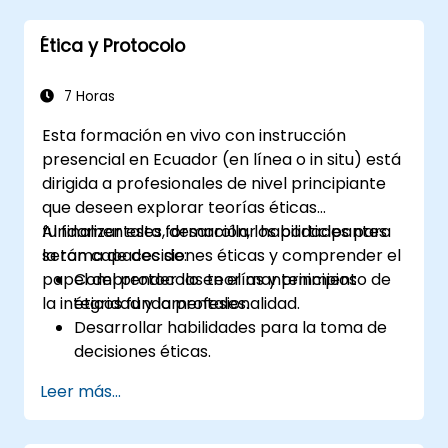
Aplicar las mejores prácticas de gestión
Ética y Protocolo
de documentación para mejorar la
eficiencia organizativa.
7 Horas
Esta formación en vivo con instrucción
presencial en Ecuador (en línea o in situ) está
dirigida a profesionales de nivel principiante
que deseen explorar teorías éticas
fundamentales, desarrollar habilidades para
Al finalizar esta formación, los participantes
la toma de decisiones éticas y comprender el
serán capaces de:
papel del protocolo en el mantenimiento de
Comprender las teorías y principios
la integridad y la profesionalidad.
éticos fundamentales.
Desarrollar habilidades para la toma de
decisiones éticas.
Reconocer la importancia del protocolo
Leer más...
en entornos profesionales.
Aprender a gestionar dilemas éticos y
conflictos de intereses.