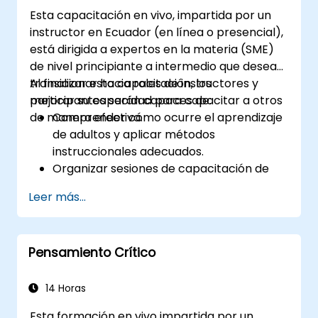
Esta capacitación en vivo, impartida por un
instructor en Ecuador (en línea o presencial),
está dirigida a expertos en la materia (SME)
de nivel principiante a intermedio que desean
transicionar hacia roles de instructores y
Al finalizar esta capacitación, los
mejorar su capacidad para capacitar a otros
participantes serán capaces de:
de manera efectiva.
Comprender cómo ocurre el aprendizaje
de adultos y aplicar métodos
instruccionales adecuados.
Organizar sesiones de capacitación de
manera efectiva utilizando técnicas de
Leer más...
planificación estructurada.
Mejorar las habilidades de comunicación
para una mejor transferencia de
Pensamiento Crítico
conocimientos.
Involucrar audiencias
multigeneracionales con enfoques de
14 Horas
capacitación personalizados.
Esta formación en vivo impartida por un