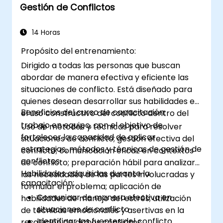
Gestión de Conflictos
14 Horas
Propósito del entrenamiento:
Dirigido a todas las personas que buscan
abordar de manera efectiva y eficiente las
situaciones de conflicto. Está diseñado para
quienes desean desarrollar sus habilidades en
Beneficios del curso de capacitación:
el uso constructivo del conflicto dentro del
trabajo en equipo, con el objetivo de
Uso de métodos y técnicas para resolver
fortalecer la capacidad de aplicar
situaciones de conflicto; gestión efectiva del
estrategias, métodos y técnicas de gestión de
conflicto; comunicación eficaz en contextos
conflictos.
de conflicto; preparación hábil para analizar
Habilidades adquiridas durante la
las necesidades de las partes involucradas y
capacitación:
formular el problema; aplicación de
Comunicar de manera efectiva en
habilidades de manejo del estrés; utilización
situaciones de conflicto
de técnicas emocionales y asertivas en la
Identificar las fuentes del conflicto
resolución de dichos conflictos.