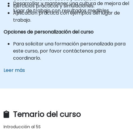
Desarrollar y mantener una cultura de mejora del
Ejercicios prácticos y simulaciones.
lugar de trabajo con resultados medibles.
Aplicación práctica con ejemplos del lugar de
trabajo.
Opciones de personalización del curso
Para solicitar una formación personalizada para
este curso, por favor contáctenos para
coordinarlo.
Leer más
Temario del curso
Introducción al 5S