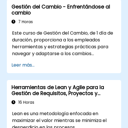
asegurando que los participantes puedan
Gestión del Cambio - Enfrentándose al
gestionar la resistencia, inspirar el
cambio
compromiso y lograr una transformación
sostenible. Al combinar teoría, estudios de
7 Horas
caso reales y ejercicios prácticos, los
Este curso de Gestión del Cambio, de 1 día de
participantes se llevarán un plan claro para
duración, proporciona a los empleados
iniciar, gestionar e incorporar el cambio
herramientas y estrategias prácticas para
dentro de sus organizaciones.
navegar y adaptarse a los cambios
organizacionales, incluso cuando no tienen
Leer más...
autoridad formal para tomar decisiones. La
formación se centra en comprender la
naturaleza del cambio, gestionar las
Herramientas de Lean y Agile para la
reacciones personales y del equipo, y
Gestión de Requisitos, Proyectos y
mantener la productividad y la moral durante
Procesos Bancarios
las transiciones. Los participantes obtendrán
16 Horas
información sobre cómo el cambio afecta a
Lean es una metodología enfocada en
las personas, explorarán métodos para
maximizar el valor mientras se minimiza el
reducir la resistencia y practicarán técnicas
desperdicio en los procesos.