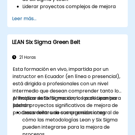
Liderar proyectos complejos de mejora
de procesos que estén alineados con la
Leer más...
estrategia organizacional.
Realizar análisis estadísticos complejos y
tomar decisiones basadas en datos.
LEAN Six Sigma Green Belt
Liderar eficazmente iniciativas de cambio
y fomentar una cultura de mejora
continua.
21 Horas
Esta formación en vivo, impartida por un
instructor en Ecuador (en línea o presencial),
está dirigida a profesionales con un nivel
intermedio que desean comprender tanto los
principios de Six Sigma como los de Lean para
Al finalizar esta formación, los participantes
liderar proyectos significativos de mejora de
podrán:
procesos dentro de sus organizaciones.
Desarrollar una comprensión integral de
cómo las metodologías Lean y Six Sigma
pueden integrarse para la mejora de
procesos.