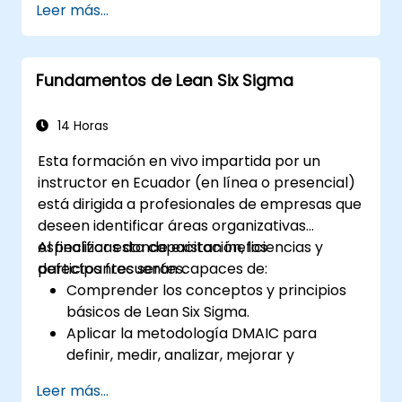
Leer más...
formación busca inculcar una mentalidad de
pensamiento Lean.
Fundamentos de Lean Six Sigma
14 Horas
Esta formación en vivo impartida por un
instructor en Ecuador (en línea o presencial)
está dirigida a profesionales de empresas que
deseen identificar áreas organizativas
específicas donde existan ineficiencias y
Al finalizar esta capacitación, los
defectos frecuentes.
participantes serán capaces de:
Comprender los conceptos y principios
básicos de Lean Six Sigma.
Aplicar la metodología DMAIC para
definir, medir, analizar, mejorar y
controlar procesos de manera efectiva.
Leer más...
Elaborar un plan para la implementación