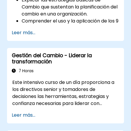
Cambio que sustentan la planificación del
cambio en una organización.
Comprender el uso y la aplicación de los 9
Principios del Cambio.
Leer más...
Elaborar un Plan de Cambio adecuado
para su área de negocio.
Gestión del Cambio - Liderar la
transformación
7 Horas
Este intensivo curso de un día proporciona a
los directivos senior y tomadores de
decisiones las herramientas, estrategias y
confianza necesarias para liderar con
eficacia las iniciativas de cambio
Leer más...
organizacional. Aborda tanto el aspecto
técnico como el humano del cambio,