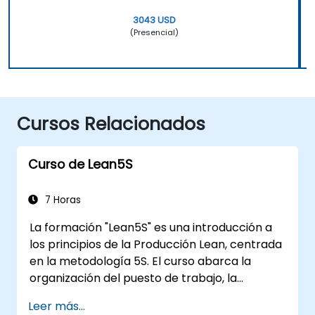
3043 USD
(Presencial)
Cursos Relacionados
Curso de Lean5S
7 Horas
La formación "Lean5S" es una introducción a
los principios de la Producción Lean, centrada
en la metodología 5S. El curso abarca la
organización del puesto de trabajo, la
eliminación de desperdicios y las
Leer más...
metodologías para mejorar la eficiencia