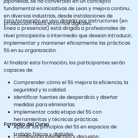
japonesas, se ha convertido en un concepto
fundamental en iniciativas de Lean y mejora continua
en diversas industrias, desde instalaciones de
Esta formación en vivo dirigida por instructores (en
producción hasta entornos digitales.
línea o presencial) está dirigida a profesionales de
nivel principiante a intermedio que desean introducir,
implementar y mantener eficazmente las prácticas
5S en su organización.
Al finalizar esta formación, los participantes serán
capaces de:
Comprender cómo el 5S mejora la eficiencia, la
seguridad y la calidad.
Identificar fuentes de desperdicio y diseñar
medidas para eliminarlas.
Implementar cada etapa del 5S con
herramientas y técnicas prácticas.
Formato del Curso
Aplicar los principios del 5S en espacios de
trabajo físicos y digitales.
Conferencia interactiva y discusión.