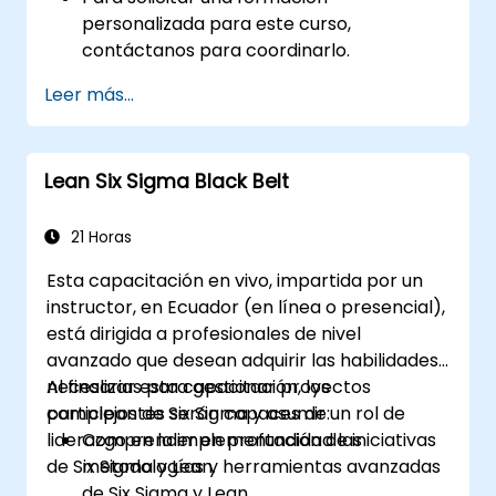
personalizada para este curso,
contáctanos para coordinarlo.
Leer más...
Lean Six Sigma Black Belt
21 Horas
Esta capacitación en vivo, impartida por un
instructor, en Ecuador (en línea o presencial),
está dirigida a profesionales de nivel
avanzado que desean adquirir las habilidades
necesarias para gestionar proyectos
Al finalizar esta capacitación, los
complejos de Six Sigma y asumir un rol de
participantes serán capaces de:
liderazgo en la implementación de iniciativas
Comprender en profundidad las
de Six Sigma y Lean.
metodologías y herramientas avanzadas
de Six Sigma y Lean.