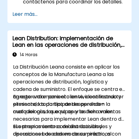
contáctenos para coordinar los detalles.
Leer más...
Lean Distribution: implementación de
Lean en las operaciones de distribución,
logística y cadena de suministro
14 Horas
La Distribución Leana consiste en aplicar los
conceptos de la Manufactura Leana a las
operaciones de distribución, logística y
cadena de suministro. El enfoque se centra en
agregar valor para el cliente, identificando y
En este entrenamiento en vivo con instructor
eliminando todo tipo de desperdicio—
presente, los participantes aprenden la
cualquier cosa que no aporte dicho valor.
metodología, los equipos y las herramientas
necesarias para implementar Lean dentro de
sus propios centros de distribución y
El entrenamiento combina actividades y
operaciones de cadena de suministro, al
discusiones basadas en casos prácticos con