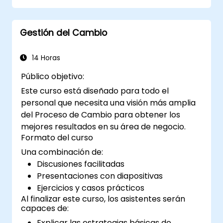
operativa. Los participantes aprenderán a
implementar todas las etapas: Ordenar,
Gestión del Cambio
Organizar, Limpiar, Estandarizar y Mantener,
integrando simultáneamente los aspectos de
seguridad en el lugar de trabajo.
14 Horas
Público objetivo:
Este curso está diseñado para todo el
personal que necesita una visión más amplia
del Proceso de Cambio para obtener los
mejores resultados en su área de negocio.
Formato del curso
Una combinación de:
Discusiones facilitadas
Presentaciones con diapositivas
Ejercicios y casos prácticos
Al finalizar este curso, los asistentes serán
capaces de:
Explicar las estrategias básicas de