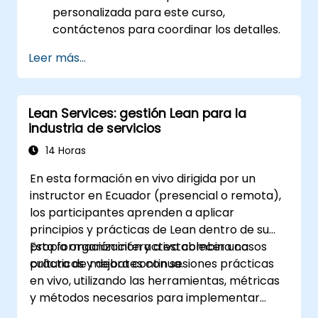
personalizada para este curso,
contáctenos para coordinar los detalles.
Leer más...
Lean Services: gestión Lean para la
industria de servicios
14 Horas
En esta formación en vivo dirigida por un
instructor en Ecuador (presencial o remota),
los participantes aprenden a aplicar
principios y prácticas de Lean dentro de su
propia organización y a establecer una
Esta formación interactiva combina casos
cultura de mejora continua.
prácticos y debates con sesiones prácticas
en vivo, utilizando las herramientas, métricas
y métodos necesarios para implementar
sistemas y procesos Lean. Además, esta