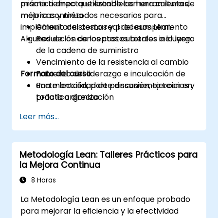
mismo tiempo que establecen una cultura de
práctica directa utilizando las herramientas,
mejora continua.
métricas y métodos necesarios para
implementar sistemas y procesos Lean.
Cálculo del costo real del cumplimiento
Algunos de los conceptos cubiertos incluyen:
Reducción de los costos totales a lo largo
de la cadena de suministro
Vencimiento de la resistencia al cambio
Formato del curso
Fomento del liderazgo e inculcación de
una mentalidad de pensamiento Lean en
Parte lección, parte discusión, ejercicios y
toda la organización
práctica directa
Leer más...
Metodología Lean: Talleres Prácticos para
la Mejora Continua
8 Horas
La Metodología Lean es un enfoque probado
para mejorar la eficiencia y la efectividad