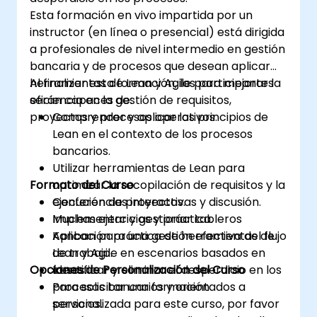
de construcción de resiliencia para prosperar
Esta formación en vivo impartida por un
en entornos laborales en evolución. Al
instructor (en línea o presencial) está dirigida
finalizar el curso, los participantes podrán
a profesionales de nivel intermedio en gestión
aplicar los principios de gestión del cambio a
bancaria y de procesos que desean aplicar
sus propios roles, mejorando tanto su
herramientas de Lean y Agile para mejorar la
Al finalizar esta formación, los participantes
adaptabilidad como su contribución al éxito
eficiencia en la gestión de requisitos,
serán capaces de:
organizacional.
proyectos y procesos operativos.
Comprender y aplicar los principios de
Lean en el contexto de los procesos
bancarios.
Utilizar herramientas de Lean para
Formato del Curso
optimizar la recopilación de requisitos y la
ejecución de proyectos.
Conferencias interactivas y discusión.
Implementar y gestionar tableros
Muchas ejercicios y práctica.
Kanban para una gestión efectiva del flujo
Aplicación práctica de herramientas de
de trabajo.
Lean y Agile en escenarios basados en
Opciones de Personalización del Curso
Identificar y eliminar el desperdicio en los
casos.
procesos bancarios y orientados a
Para solicitar una formación
servicios.
personalizada para este curso, por favor