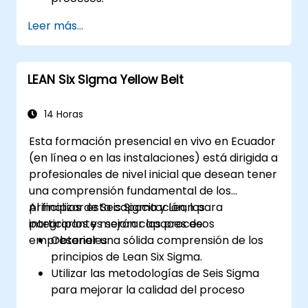
Adquirir conocimientos en profundidad y
Leer más...
habilidades de aplicación en las fases de
Definir, Medir, Analizar, Mejorar y
Controlar.
LEAN Six Sigma Yellow Belt
Aplicar herramientas estadísticas
avanzadas para la toma de decisiones
basada en datos y el análisis de procesos.
14 Horas
Liderar y gestionar eficazmente
Esta formación presencial en vivo en Ecuador
proyectos Lean Six Sigma.
(en línea o en las instalaciones) está dirigida a
profesionales de nivel inicial que desean tener
una comprensión fundamental de los
principios de Seis Sigma y Lean para
Al finalizar esta capacitación, los
integrarlos y mejorar los procesos
participantes serán capaces de:
empresariales.
Obtener una sólida comprensión de los
principios de Lean Six Sigma.
Utilizar las metodologías de Seis Sigma
para mejorar la calidad del proceso
eliminando las causas de los defectos y