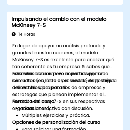
de Lean Six Sigma en su organización.
Impulsando el cambio con el modelo
McKinsey 7-S
14 Horas
En lugar de apoyar un análisis profundo y
grandes transformaciones, el modelo
McKinsey 7-S es excelente para analizar qué
tan coherente es tu empresa. Si sabes que
necesitas actuar, pero no estás seguro de
Esta formación en vivo impartida por un
cómo hacerlo, este es el modelo de gestión
instructor (en línea o presencial) está dirigida
del cambio ideal para ti.
a directores, propietarios de empresas y
estrategas que planean implementar el
modelo McKinsey 7-S en sus respectivas
Formato del curso
organizaciones.\
Clase interactiva con discusión.
Múltiples ejercicios y práctica.
Opciones de personalización del curso
Para solicitar una formación